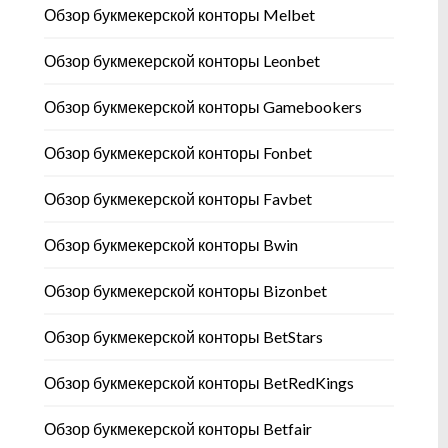
Обзор букмекерской конторы Melbet
Обзор букмекерской конторы Leonbet
Обзор букмекерской конторы Gamebookers
Обзор букмекерской конторы Fonbet
Обзор букмекерской конторы Favbet
Обзор букмекерской конторы Bwin
Обзор букмекерской конторы Bizonbet
Обзор букмекерской конторы BetStars
Обзор букмекерской конторы BetRedKings
Обзор букмекерской конторы Betfair