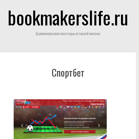
Skip
bookmakerslife.ru
to
content
Букмекерские конторы в твоей жизни
Спортбет