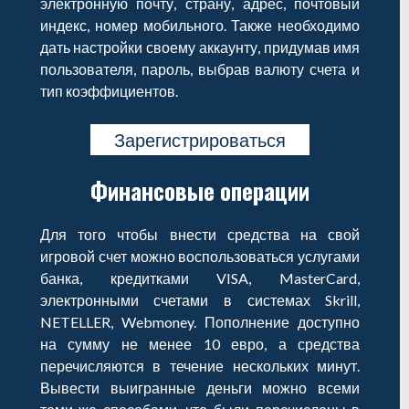
электронную почту, страну, адрес, почтовый
индекс, номер мобильного. Также необходимо
дать настройки своему аккаунту, придумав имя
пользователя, пароль, выбрав валюту счета и
тип коэффициентов.
Зарегистрироваться
Финансовые операции
Для того чтобы внести средства на свой
игровой счет можно воспользоваться услугами
банка, кредитками VISA, MasterCard,
электронными счетами в системах Skrill,
NETELLER, Webmoney. Пополнение доступно
на сумму не менее 10 евро, а средства
перечисляются в течение нескольких минут.
Вывести выигранные деньги можно всеми