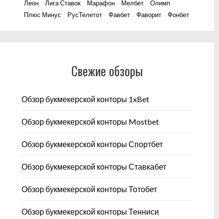
Леон
Лига Ставок
Марафон
Мелбет
Олимп
Плюс Минус
РусТелетот
Фавбет
Фаворит
Фонбет
Свежие обзоры
Обзор букмекерской конторы 1xBet
Обзор букмекерской конторы Mostbet
Обзор букмекерской конторы Спортбет
Обзор букмекерской конторы Ставкабет
Обзор букмекерской конторы Тотобет
Обзор букмекерской конторы Тенниси