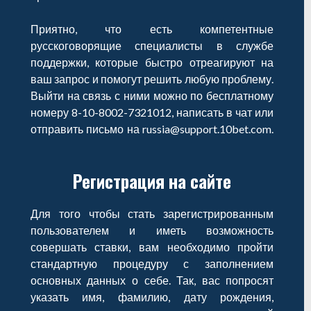
Приятно, что есть компетентные
русскоговорящие специалисты в службе
поддержки, которые быстро отреагируют на
ваш запрос и помогут решить любую проблему.
Выйти на связь с ними можно по бесплатному
номеру 8-10-8002-7321012, написать в чат или
отправить письмо на
russia@support.10bet.com
.
Регистрация на сайте
Для того чтобы стать зарегистрированным
пользователем и иметь возможность
совершать ставки, вам необходимо пройти
стандартную процедуру с заполнением
основных данных о себе. Так, вас попросят
указать имя, фамилию, дату рождения,