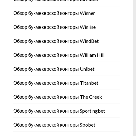
Обзор букмекерской конторы Winner
Обзор букмекерской конторы Winline
Обзор букмекерской конторы WindBet
Обзор букмекерской конторы William Hill
Обзор букмекерской конторы Unibet
Обзор букмекерской конторы Titanbet
Обзор букмекерской конторы The Greek
Обзор букмекерской конторы Sportingbet
Обзор букмекерской конторы Sbobet