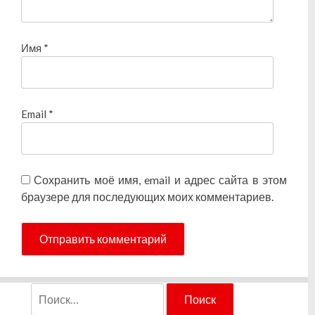
Имя
*
Email
*
Сохранить моё имя, email и адрес сайта в этом
браузере для последующих моих комментариев.
Найти: