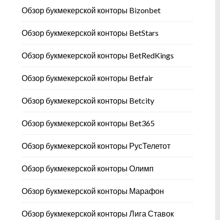
Обзор букмекерской конторы Bizonbet
Обзор букмекерской конторы BetStars
Обзор букмекерской конторы BetRedKings
Обзор букмекерской конторы Betfair
Обзор букмекерской конторы Betcity
Обзор букмекерской конторы Bet365
Обзор букмекерской конторы РусТелетот
Обзор букмекерской конторы Олимп
Обзор букмекерской конторы Марафон
Обзор букмекерской конторы Лига Ставок