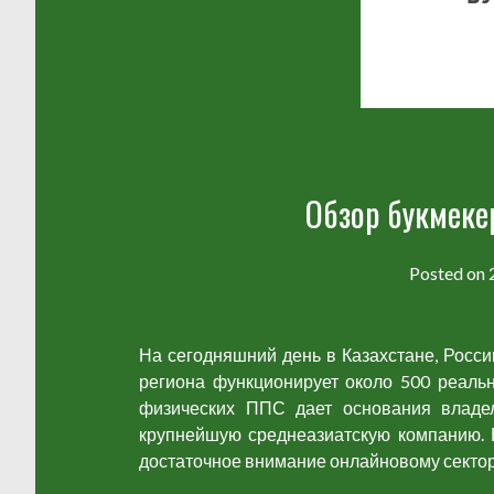
Обзор букмеке
Posted on
На сегодняшний день в Казахстане, Росси
региона функционирует около 500 реальн
физических ППС дает основания владе
крупнейшую среднеазиатскую компанию. В
достаточное внимание онлайновому сектор