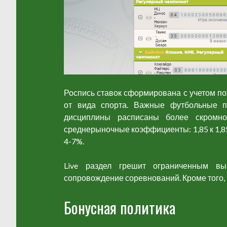
Роспись ставок сформирована с учетом по
от вида спорта. Важные футбольные п
дисциплины расписаны более скромно
среднерыночные коэффициенты: 1,85 к 1,8
4-7%.
Live раздел грешит ограниченным в
сопровождение соревнований. Кроме того, 
Бонусная политика