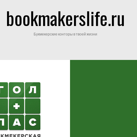
bookmakerslife.ru
Букмекерские конторы в твоей жизни