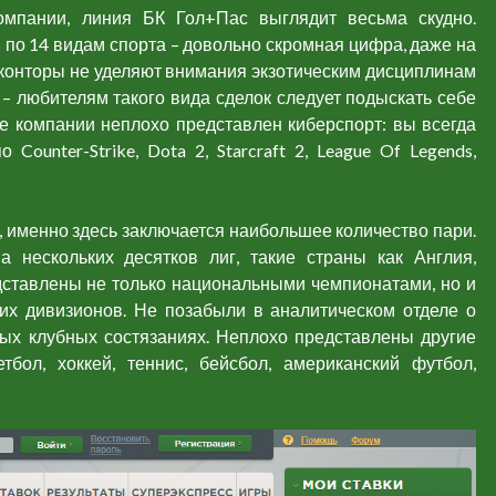
омпании, линия БК Гол+Пас выглядит весьма скудно.
по 14 видам спорта – довольно скромная цифра, даже на
 конторы не уделяют внимания экзотическим дисциплинам
– любителям такого вида сделок следует подыскать себе
те компании неплохо представлен киберспорт: вы всегда
Counter-Strike, Dota 2, Starcraft 2, League Of Legends,
 именно здесь заключается наибольшее количество пари.
 нескольких десятков лиг, такие страны как Англия,
дставлены не только национальными чемпионатами, но и
их дивизионов. Не позабыли в аналитическом отделе о
ых клубных состязаниях. Неплохо представлены другие
тбол, хоккей, теннис, бейсбол, американский футбол,