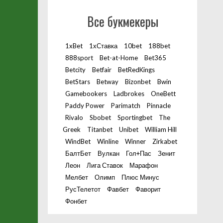
Все букмекеры
1xBet
1хСтавка
10bet
188bet
888sport
Bet-at-Home
Bet365
Betcity
Betfair
BetRedKings
BetStars
Betway
Bizonbet
Bwin
Gamebookers
Ladbrokes
OneBett
Paddy Power
Parimatch
Pinnacle
Rivalo
Sbobet
Sportingbet
The
Greek
Titanbet
Unibet
William Hill
WindBet
Winline
Winner
Zirkabet
БалтБет
Вулкан
Гол+Пас
Зенит
Леон
Лига Ставок
Марафон
Мелбет
Олимп
Плюс Минус
РусТелетот
Фавбет
Фаворит
Фонбет