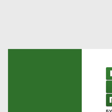
Skip
to
content