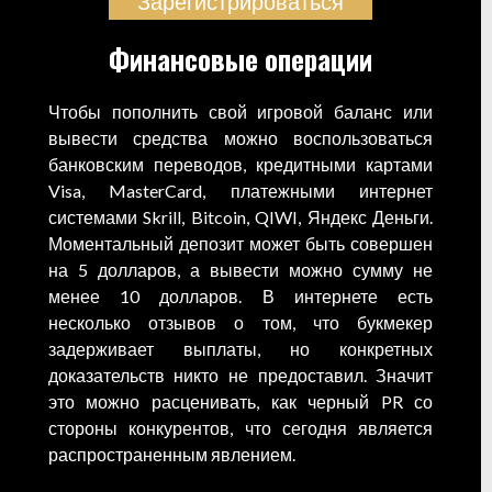
Зарегистрироваться
Финансовые операции
Чтобы пополнить свой игровой баланс или
вывести средства можно воспользоваться
банковским переводов, кредитными картами
Visa, MasterCard, платежными интернет
системами Skrill, Bitcoin, QIWI, Яндекс Деньги.
Моментальный депозит может быть совершен
на 5 долларов, а вывести можно сумму не
менее 10 долларов. В интернете есть
несколько отзывов о том, что букмекер
задерживает выплаты, но конкретных
доказательств никто не предоставил. Значит
это можно расценивать, как черный PR со
стороны конкурентов, что сегодня является
распространенным явлением.