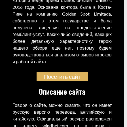
который ведет прием ставок онлайн только с
2016 года. Основана контора была в Коста-
Рике на компанию Golden Spot Limitada,
собственно в этом государстве и была
получена лицензия на предоставление
гемблинг-услуг. Каких-либо сведений, дающих
более детальную характеристику герою
нашего обзора еще нет, поэтому будем
руководствоваться анализом отзывов игроков
и работой сайта.
Посетить сайт
Описание сайта
Говоря о сайте, можно сказать, что он имеет
русскую версию перевода, английскую и
китайскую. Официальный ресурс расположен
по адресу
windbet.com
, но, в связи с