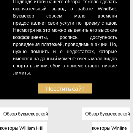
Подводя итоги нашего обзора, тяжело сделать
окончательный вывод о работе WindBet.
Букмекер совсем мало времени
предоставляет свои услуги по приему ставок.
Несмотря на это можно выделить его высокие
коэффициенты, роспись, доступность
проведения платежей, проводимые акции. Но,
нужно помнить и о недостатках, которые
имеются на данный момент: очень мало видов
спорта в линии, сбои в приеме ставок, низкие
лимиты.
Посетить сайт
Обзор букмекерской
Обзор букмекерской
Навигация
по
конторы William Hill
конторы Winline