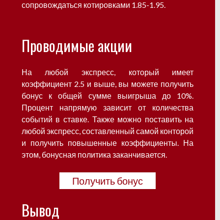
сопровождаться котировками 1.85-1.95.
Проводимые акции
На любой экспресс, который имеет
коэффициент 2.5 и выше, вы можете получить
бонус к общей сумме выигрыша до 10%.
Процент напрямую зависит от количества
событий в ставке. Также можно поставить на
любой экспресс, составленный самой конторой
и получить повышенные коэффициенты. На
этом, бонусная политика заканчивается.
Получить бонус
Вывод