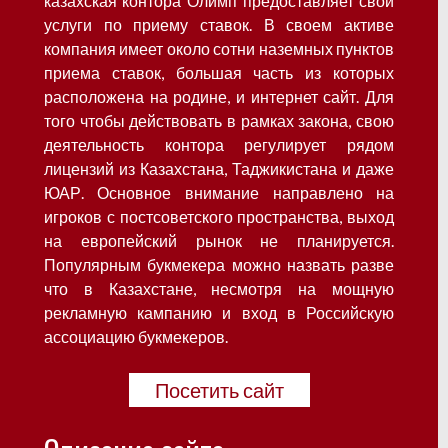
казахская контора Олимп предоставляет свои
услуги по приему ставок. В своем активе
компания имеет около сотни наземных пунктов
приема ставок, большая часть из которых
расположена на родине, и интернет сайт. Для
того чтобы действовать в рамках закона, свою
деятельность контора регулирует рядом
лицензий из Казахстана, Таджикистана и даже
ЮАР. Основное внимание направлено на
игроков с постсоветского пространства, выход
на европейский рынок не планируется.
Популярным букмекера можно назвать разве
что в Казахстане, несмотря на мощную
рекламную кампанию и вход в Российскую
ассоциацию букмекеров.
Посетить сайт