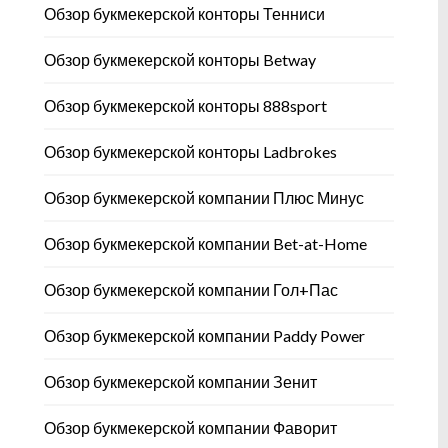
Обзор букмекерской конторы Тенниси
Обзор букмекерской конторы Betway
Обзор букмекерской конторы 888sport
Обзор букмекерской конторы Ladbrokes
Обзор букмекерской компании Плюс Минус
Обзор букмекерской компании Bet-at-Home
Обзор букмекерской компании Гол+Пас
Обзор букмекерской компании Paddy Power
Обзор букмекерской компании Зенит
Обзор букмекерской компании Фаворит