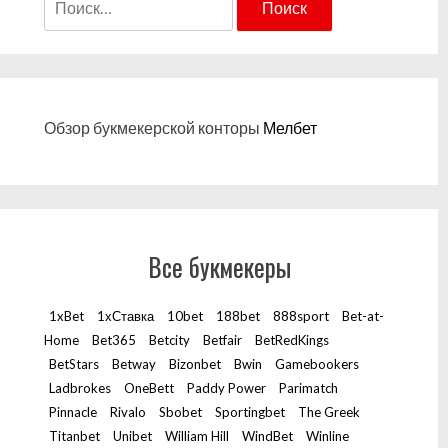
Обзор букмекерской конторы
Мелбет
Все букмекеры
1xBet
1хСтавка
10bet
188bet
888sport
Bet-at-
Home
Bet365
Betcity
Betfair
BetRedKings
BetStars
Betway
Bizonbet
Bwin
Gamebookers
Ladbrokes
OneBett
Paddy Power
Parimatch
Pinnacle
Rivalo
Sbobet
Sportingbet
The Greek
Titanbet
Unibet
William Hill
WindBet
Winline