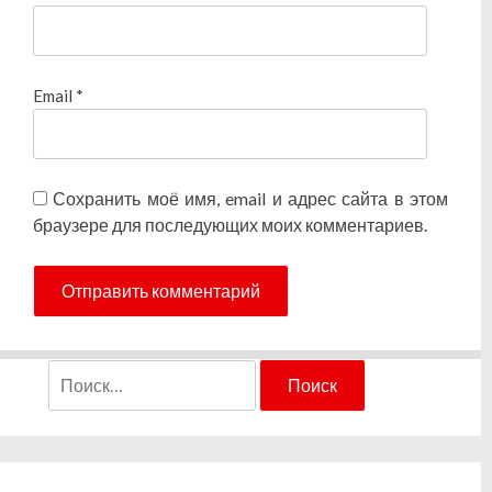
Email
*
Сохранить моё имя, email и адрес сайта в этом
браузере для последующих моих комментариев.
Найти: