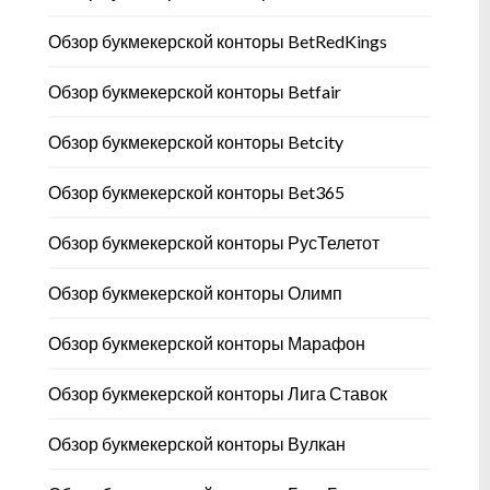
Обзор букмекерской конторы BetRedKings
Обзор букмекерской конторы Betfair
Обзор букмекерской конторы Betcity
Обзор букмекерской конторы Bet365
Обзор букмекерской конторы РусТелетот
Обзор букмекерской конторы Олимп
Обзор букмекерской конторы Марафон
Обзор букмекерской конторы Лига Ставок
Обзор букмекерской конторы Вулкан