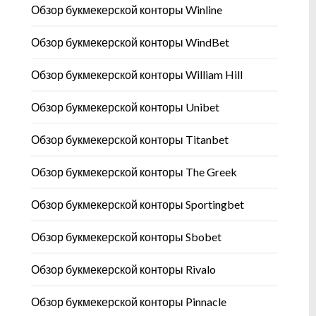
Обзор букмекерской конторы Winline
Обзор букмекерской конторы WindBet
Обзор букмекерской конторы William Hill
Обзор букмекерской конторы Unibet
Обзор букмекерской конторы Titanbet
Обзор букмекерской конторы The Greek
Обзор букмекерской конторы Sportingbet
Обзор букмекерской конторы Sbobet
Обзор букмекерской конторы Rivalo
Обзор букмекерской конторы Pinnacle