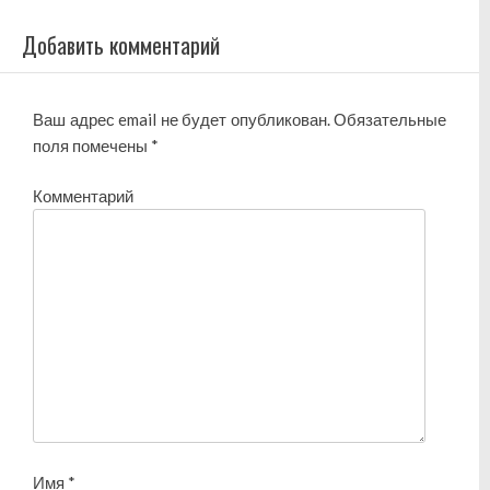
Добавить комментарий
Ваш адрес email не будет опубликован.
Обязательные
поля помечены
*
Комментарий
Имя
*