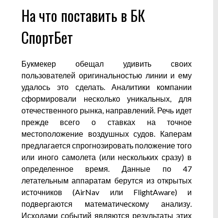
На что поставить в БК
СпортБет
Букмекер обещал удивить своих
пользователей оригинальностью линии и ему
удалось это сделать. Аналитики компании
сформировали несколько уникальных, для
отечественного рынка, направлений. Речь идет
прежде всего о ставках на точное
местоположение воздушных судов. Каперам
предлагается спрогнозировать положение того
или иного самолета (или нескольких сразу) в
определенное время. Данные по 47
летательным аппаратам берутся из открытых
источников (AirNav или FlightAware) и
подвергаются математическому анализу.
Исходами событий являются результаты этих