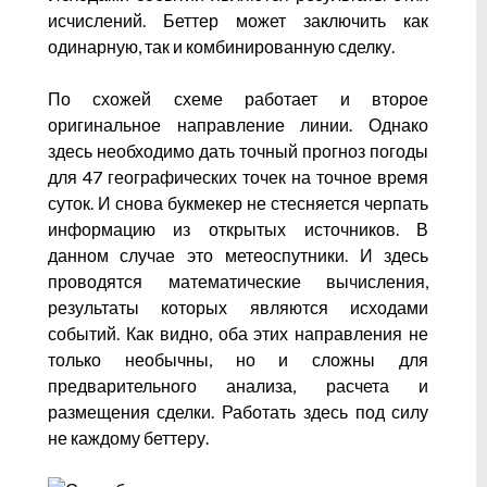
исчислений. Беттер может заключить как
одинарную, так и комбинированную сделку.
По схожей схеме работает и второе
оригинальное направление линии. Однако
здесь необходимо дать точный прогноз погоды
для 47 географических точек на точное время
суток. И снова букмекер не стесняется черпать
информацию из открытых источников. В
данном случае это метеоспутники. И здесь
проводятся математические вычисления,
результаты которых являются исходами
событий. Как видно, оба этих направления не
только необычны, но и сложны для
предварительного анализа, расчета и
размещения сделки. Работать здесь под силу
не каждому беттеру.